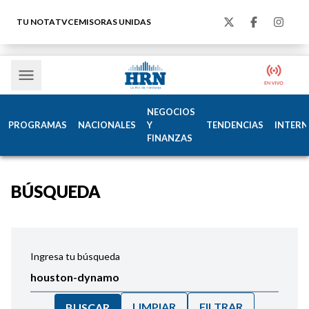
TU NOTA
TVC
EMISORAS UNIDAS
NEGOCIOS
PROGRAMAS
NACIONALES
Y
TENDENCIAS
INTERN
FINANZAS
BÚSQUEDA
Ingresa tu búsqueda
LIMPIAR
FILTRAR
BUSCAR