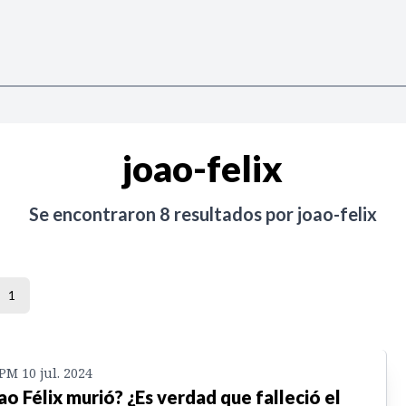
joao-felix
Se encontraron
8
resultados por
joao-felix
1
 PM 10 jul. 2024
ao Félix murió? ¿Es verdad que falleció el