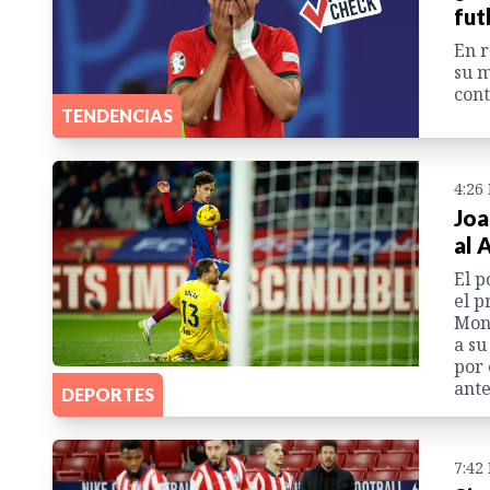
fut
En r
su m
cont
TENDENCIAS
4:26
Joa
al 
El p
el p
Mont
a su
por 
ante
DEPORTES
7:42