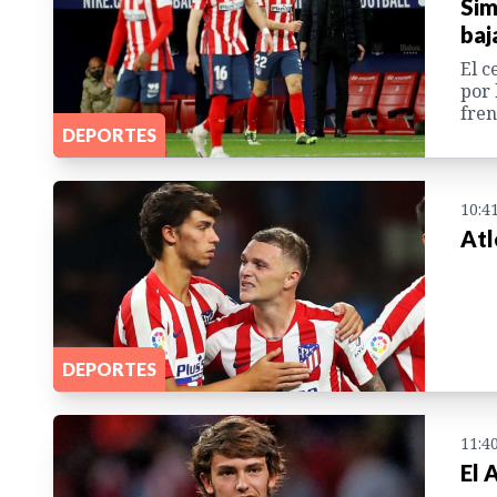
Sim
baj
El c
por 
fren
DEPORTES
10:4
Atl
DEPORTES
11:4
El 