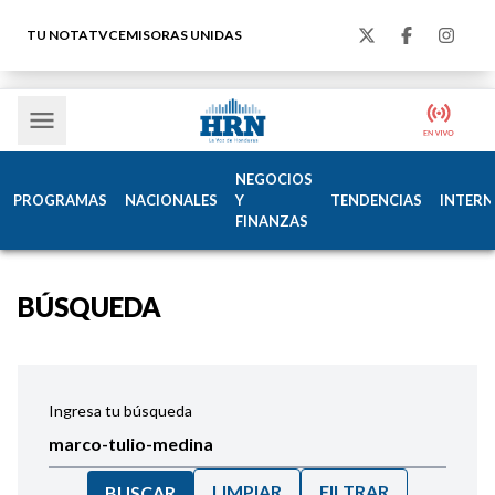
TU NOTA
TVC
EMISORAS UNIDAS
NEGOCIOS
PROGRAMAS
NACIONALES
Y
TENDENCIAS
INTERN
FINANZAS
BÚSQUEDA
Ingresa tu búsqueda
LIMPIAR
FILTRAR
BUSCAR