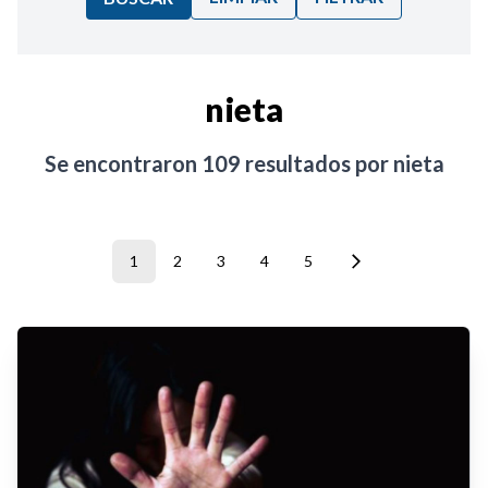
Ordenar por:
nieta
Noticias
Se encontraron
109
resultados por
nieta
1
2
3
4
5