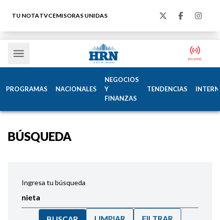
TU NOTA
TVC
EMISORAS UNIDAS
NEGOCIOS
PROGRAMAS
NACIONALES
Y
TENDENCIAS
INTERN
FINANZAS
BÚSQUEDA
Ingresa tu búsqueda
LIMPIAR
FILTRAR
BUSCAR