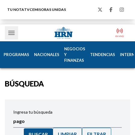
TU NOTA
TVC
EMISORAS UNIDAS
NEGOCIOS
PROGRAMAS
NACIONALES
Y
TENDENCIAS
INTERN
FINANZAS
BÚSQUEDA
Ingresa tu búsqueda
LIMPIAR
FILTRAR
BUSCAR