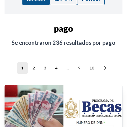
Ordenar por:
pago
Noticias
Se encontraron
236
resultados por
pago
1
2
3
4
...
9
10