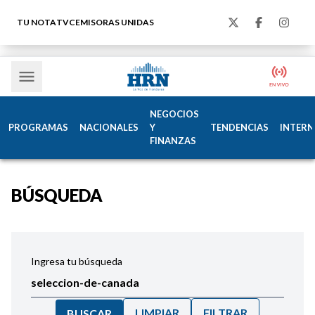
TU NOTA
TVC
EMISORAS UNIDAS
NEGOCIOS
PROGRAMAS
NACIONALES
Y
TENDENCIAS
INTERN
FINANZAS
BÚSQUEDA
Ingresa tu búsqueda
LIMPIAR
FILTRAR
BUSCAR