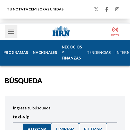
TU NOTA
TVC
EMISORAS UNIDAS
NEGOCIOS
PROGRAMAS
NACIONALES
Y
TENDENCIAS
INTERN
FINANZAS
BÚSQUEDA
Ingresa tu búsqueda
LIMPIAR
FILTRAR
BUSCAR