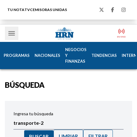
TU NOTA
TVC
EMISORAS UNIDAS
NEGOCIOS
PROGRAMAS
NACIONALES
Y
TENDENCIAS
INTERN
FINANZAS
BÚSQUEDA
Ingresa tu búsqueda
LIMPIAR
FILTRAR
BUSCAR