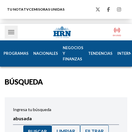
TU NOTA
TVC
EMISORAS UNIDAS
NEGOCIOS
PROGRAMAS
NACIONALES
Y
TENDENCIAS
INTERN
FINANZAS
BÚSQUEDA
Ingresa tu búsqueda
LIMPIAR
FILTRAR
BUSCAR