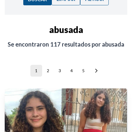
Ordenar por:
abusada
Noticias
Se encontraron
117
resultados por
abusada
1
2
3
4
5