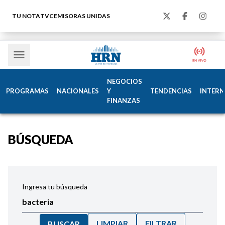
TU NOTA
TVC
EMISORAS UNIDAS
NEGOCIOS
PROGRAMAS
NACIONALES
Y
TENDENCIAS
INTERN
FINANZAS
BÚSQUEDA
Ingresa tu búsqueda
LIMPIAR
FILTRAR
BUSCAR