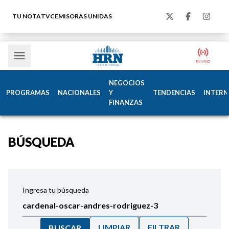
TU NOTA
TVC
EMISORAS UNIDAS
NEGOCIOS
PROGRAMAS
NACIONALES
Y
TENDENCIAS
INTERN
FINANZAS
BÚSQUEDA
Ingresa tu búsqueda
LIMPIAR
FILTRAR
BUSCAR