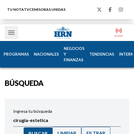
TU NOTA
TVC
EMISORAS UNIDAS
NEGOCIOS
PROGRAMAS
NACIONALES
Y
TENDENCIAS
INTERN
FINANZAS
BÚSQUEDA
Ingresa tu búsqueda
LIMPIAR
FILTRAR
BUSCAR