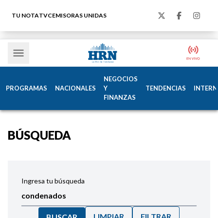
TU NOTA
TVC
EMISORAS UNIDAS
NEGOCIOS
PROGRAMAS
NACIONALES
Y
TENDENCIAS
INTERN
FINANZAS
BÚSQUEDA
Ingresa tu búsqueda
LIMPIAR
FILTRAR
BUSCAR