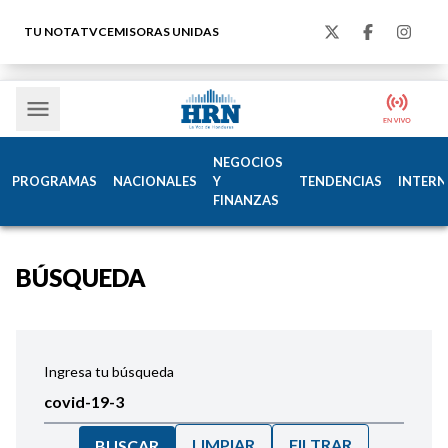
TU NOTA
TVC
EMISORAS UNIDAS
NEGOCIOS
PROGRAMAS
NACIONALES
Y
TENDENCIAS
INTERN
FINANZAS
BÚSQUEDA
Ingresa tu búsqueda
LIMPIAR
FILTRAR
BUSCAR