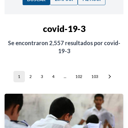
Ordenar por:
covid-19-3
Noticias
Se encontraron
2,557
resultados por
covid-
19-3
1
2
3
4
...
102
103