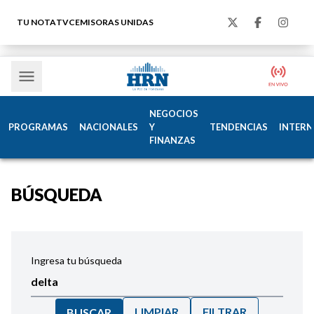
TU NOTA
TVC
EMISORAS UNIDAS
NEGOCIOS
PROGRAMAS
NACIONALES
Y
TENDENCIAS
INTERN
FINANZAS
BÚSQUEDA
Ingresa tu búsqueda
LIMPIAR
FILTRAR
BUSCAR