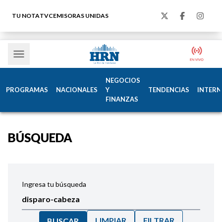
TU NOTA
TVC
EMISORAS UNIDAS
NEGOCIOS
PROGRAMAS
NACIONALES
Y
TENDENCIAS
INTERN
FINANZAS
BÚSQUEDA
Ingresa tu búsqueda
LIMPIAR
FILTRAR
BUSCAR