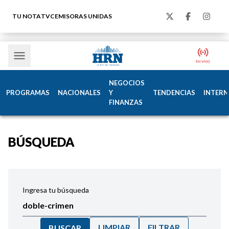
TU NOTA
TVC
EMISORAS UNIDAS
NEGOCIOS
PROGRAMAS
NACIONALES
Y
TENDENCIAS
INTERN
FINANZAS
BÚSQUEDA
Ingresa tu búsqueda
LIMPIAR
FILTRAR
BUSCAR