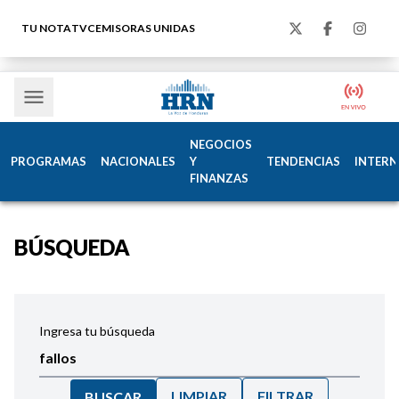
TU NOTA
TVC
EMISORAS UNIDAS
NEGOCIOS
PROGRAMAS
NACIONALES
Y
TENDENCIAS
INTERN
FINANZAS
BÚSQUEDA
Ingresa tu búsqueda
LIMPIAR
FILTRAR
BUSCAR