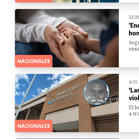
12:2
'En
hon
Segú
ensa
NACIONALES
4:55
'La
vio
El h
a tr
NACIONALES