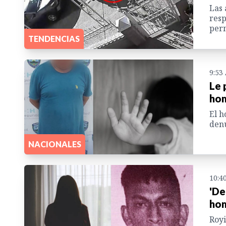
Las 
resp
perm
TENDENCIAS
9:53
Le 
hom
El h
denu
NACIONALES
10:4
'De
hom
Royi