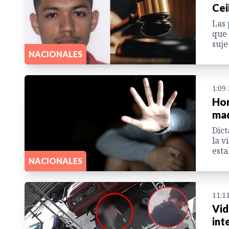
Cei
Las 
que 
suje
NACIONALES
1:09
Hom
mad
Dict
la v
esta
NACIONALES
11:1
Vid
int