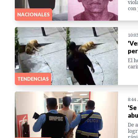
viol
con 
NACIONALES
10:0
'Ve
per
El h
cari
TENDENCIAS
8:44
'Se
abu
De a
logr
rápi