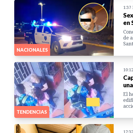
1:37
Sex
en 
Cono
de a
Sant
NACIONALES
10:1
Cap
una
El h
edif
acci
TENDENCIAS
12:3