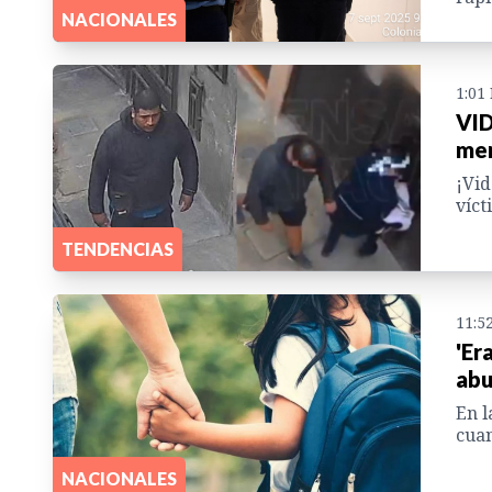
NACIONALES
1:01
VID
men
¡Vid
víct
TENDENCIAS
11:5
'Er
abu
En l
cuan
NACIONALES