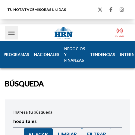
TU NOTA
TVC
EMISORAS UNIDAS
NEGOCIOS
PROGRAMAS
NACIONALES
Y
TENDENCIAS
INTERN
FINANZAS
BÚSQUEDA
Ingresa tu búsqueda
LIMPIAR
FILTRAR
BUSCAR