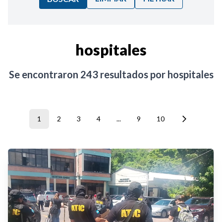
Ordenar por:
hospitales
Noticias
Se encontraron
243
resultados por
hospitales
1
2
3
4
...
9
10