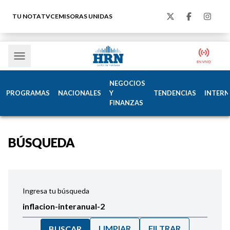
TU NOTA
TVC
EMISORAS UNIDAS
NEGOCIOS
PROGRAMAS
NACIONALES
Y
TENDENCIAS
INTERN
FINANZAS
BÚSQUEDA
Ingresa tu búsqueda
LIMPIAR
FILTRAR
BUSCAR