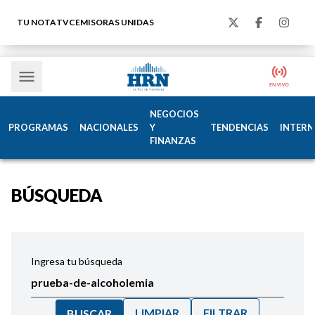
TU NOTA
TVC
EMISORAS UNIDAS
NEGOCIOS
PROGRAMAS
NACIONALES
Y
TENDENCIAS
INTERN
FINANZAS
BÚSQUEDA
Ingresa tu búsqueda
LIMPIAR
FILTRAR
BUSCAR