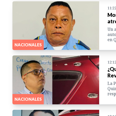
11:2
Mor
atr
Un a
auto
en Q
NACIONALES
12:1
¿Qu
Rev
La P
Quim
resp
NACIONALES