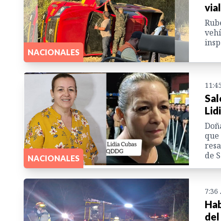
via
Rubé
vehí
insp
NACIONALES
11:4
Sal
Lid
Doña
que 
resa
de 
NACIONALES
7:36
Hab
del