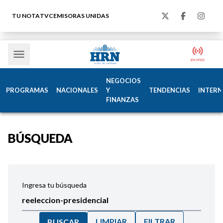
TU NOTA
TVC
EMISORAS UNIDAS
NEGOCIOS
PROGRAMAS
NACIONALES
Y
TENDENCIAS
INTERN
FINANZAS
BÚSQUEDA
Ingresa tu búsqueda
LIMPIAR
FILTRAR
BUSCAR