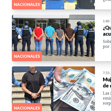
NACIONALES
1:40
¿Qu
acu
Sobr
por 
NACIONALES
7:55
Muj
de 
Las 
emis
sosp
NACIONALES