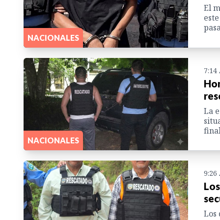
El m
este
pas
NACIONALES
7:14
Hom
res
La e
situ
fina
NACIONALES
9:26
Los
sec
Los 