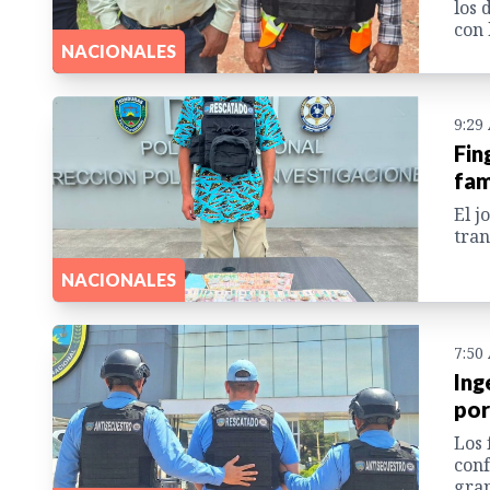
los 
con
NACIONALES
9:29
Fin
fam
El j
tran
NACIONALES
7:50
Ing
por
Los 
conf
gran