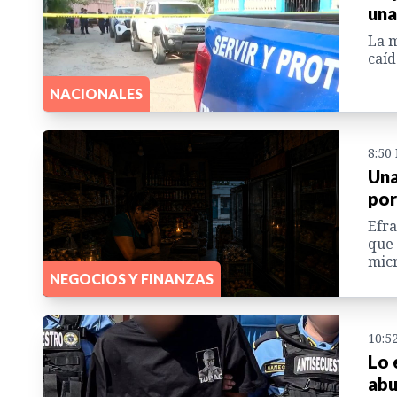
una
La m
caíd
NACIONALES
8:50
Una
por
Efra
que 
micr
NEGOCIOS Y FINANZAS
10:5
Lo 
abu