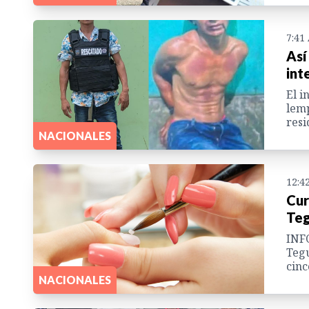
7:41
Así
int
El i
lemp
resi
NACIONALES
12:4
Cur
Teg
INFO
Tegu
cinc
NACIONALES