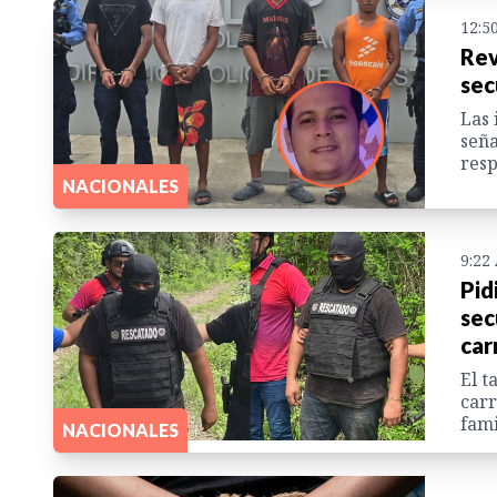
12:5
Rev
sec
Las 
seña
resp
NACIONALES
9:22
Pid
sec
car
El t
carr
fami
NACIONALES