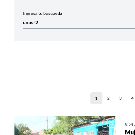
Ingresa tu búsqueda
Ordenar por:
Noticias
1
2
3
4
8:54
Muj