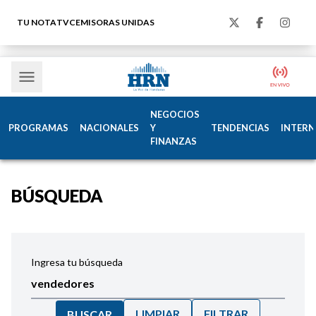
TU NOTA
TVC
EMISORAS UNIDAS
NEGOCIOS
PROGRAMAS
NACIONALES
Y
TENDENCIAS
INTERN
FINANZAS
BÚSQUEDA
Ingresa tu búsqueda
LIMPIAR
FILTRAR
BUSCAR