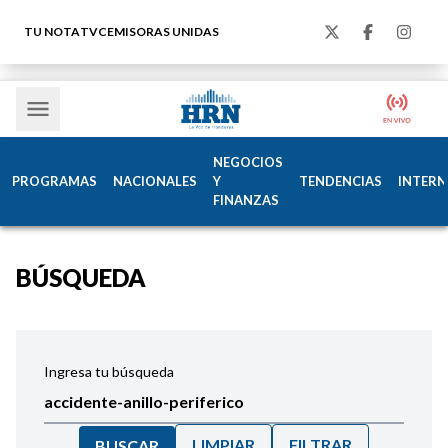
TU NOTA
TVC
EMISORAS UNIDAS
NEGOCIOS
PROGRAMAS
NACIONALES
Y
TENDENCIAS
INTERN
FINANZAS
BÚSQUEDA
Ingresa tu búsqueda
LIMPIAR
FILTRAR
BUSCAR