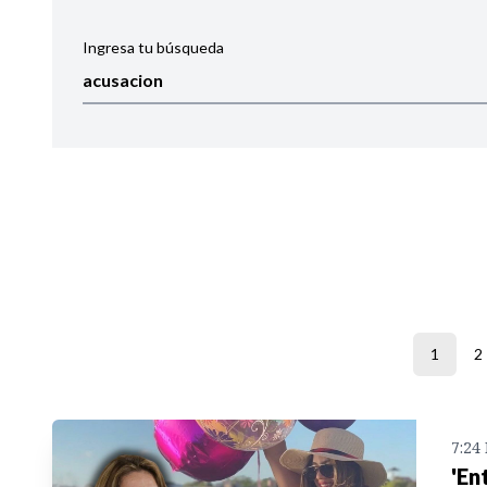
Ingresa tu búsqueda
Ordenar por:
Noticias
1
2
7:24
'En