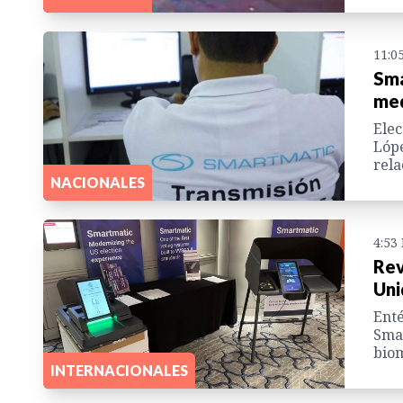
11:0
Sma
med
Elec
Lóp
rela
NACIONALES
4:53
Rev
Uni
Enté
Smar
biom
INTERNACIONALES