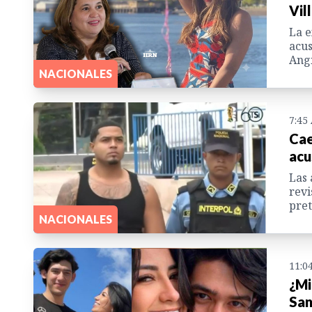
Vil
La e
acus
Angi
NACIONALES
7:45
Cae
acu
Las 
revi
pret
NACIONALES
11:0
¿Mi
San