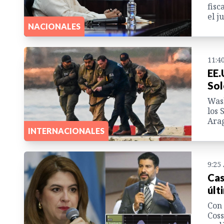
fisc
el ju
NACIONALES
11:4
EE.
Sol
Wash
los 
Arag
INTERNACIONALES
9:25
Cas
últ
Con 
Coss