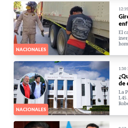
12:5
Gir
enf
El c
ines
homi
NACIONALES
1:30
¿Qu
de 
La P
L45.
Robe
NACIONALES