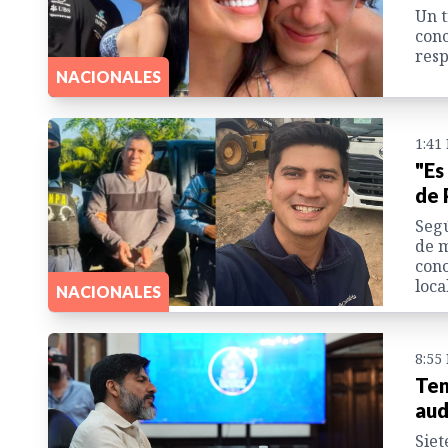
Un t
conc
resp
NACIONALES
1:41
"Es
de 
Segú
de m
cono
loca
NACIONALES
8:55
Ten
aud
Siet