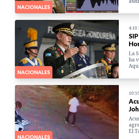
audi
NACIONALES
4:10
SIP
Hon
La S
ha v
Aquí
NACIONALES
10:5
Acu
Joh
Acus
agre
El T
NACIONALES