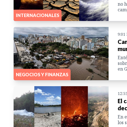
no h
camp
INTERNACIONALES
9:01
Cam
mun
Enté
sobr
en G
NEGOCIOS Y FINANZAS
12:5
El 
dec
En e
los 