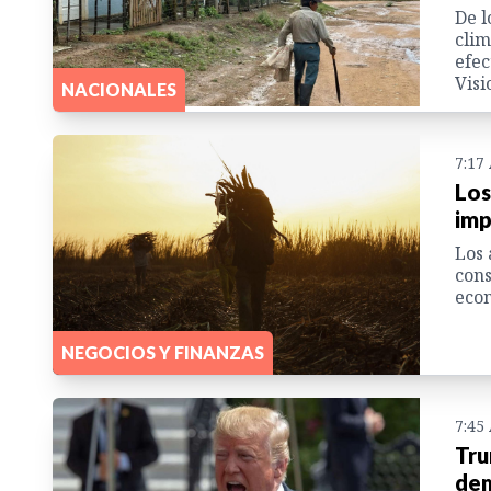
De l
clim
efec
Visi
NACIONALES
7:17
Los
imp
Los 
cons
econ
NEGOCIOS Y FINANZAS
7:45
Tru
dem