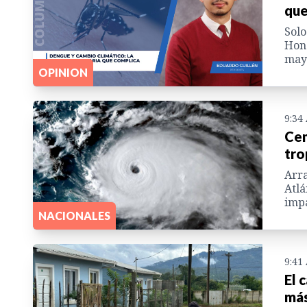
que
Solo
Hond
mayo
OPINION
9:34
Cen
tro
Arra
Atlá
impa
NACIONALES
9:41
El 
más