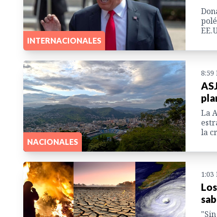
Dona
polé
EE.
INTERNACIONALES
8:59
ASJ
pla
La A
estr
la c
NACIONALES
1:03
Los
sab
"Sin