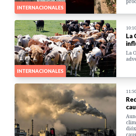
prod
INTERNACIONALES
10:1
La 
inf
La O
adve
INTERNACIONALES
11:5
Red
cau
Aunq
clim
dióx
caus