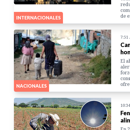
redu
comp
de e
INTERNACIONALES
7:51
Cam
hon
El 
aler
forz
cons
ofre
NACIONALES
10:3
Fen
ali
En 2