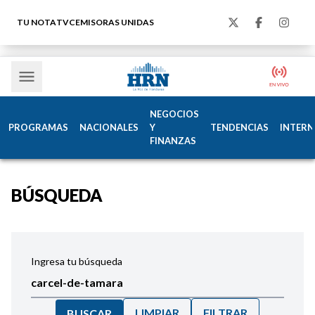
TU NOTA
TVC
EMISORAS UNIDAS
NEGOCIOS
PROGRAMAS
NACIONALES
Y
TENDENCIAS
INTERN
FINANZAS
BÚSQUEDA
Ingresa tu búsqueda
LIMPIAR
FILTRAR
BUSCAR