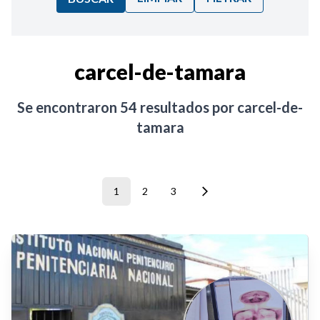
Ordenar por:
carcel-de-tamara
Noticias
Se encontraron
54
resultados por
carcel-de-
tamara
1
2
3