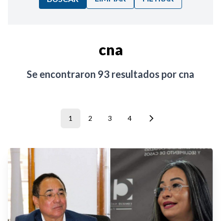
Ordenar por:
cna
Noticias
Se encontraron
93
resultados por
cna
1
2
3
4