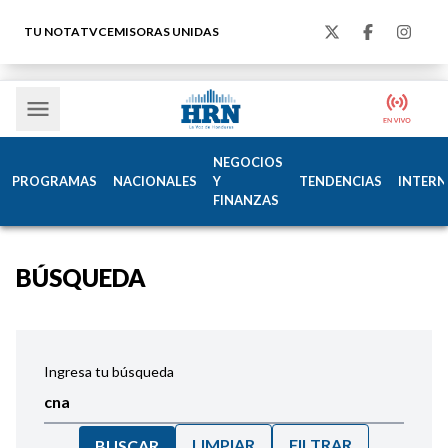
TU NOTA
TVC
EMISORAS UNIDAS
NEGOCIOS
PROGRAMAS
NACIONALES
Y
TENDENCIAS
INTERN
FINANZAS
BÚSQUEDA
Ingresa tu búsqueda
LIMPIAR
FILTRAR
BUSCAR