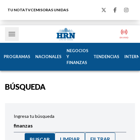
TU NOTA
TVC
EMISORAS UNIDAS
NEGOCIOS
PROGRAMAS
NACIONALES
Y
TENDENCIAS
INTERN
FINANZAS
BÚSQUEDA
Ingresa tu búsqueda
LIMPIAR
FILTRAR
BUSCAR