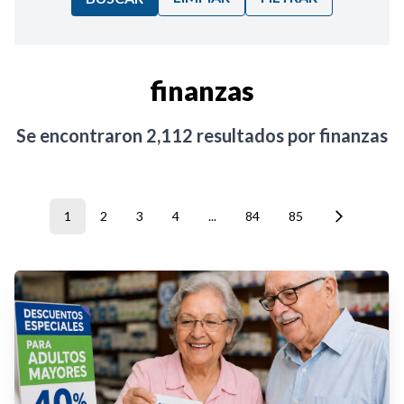
Ordenar por:
finanzas
Noticias
Se encontraron
2,112
resultados por
finanzas
1
2
3
4
...
84
85