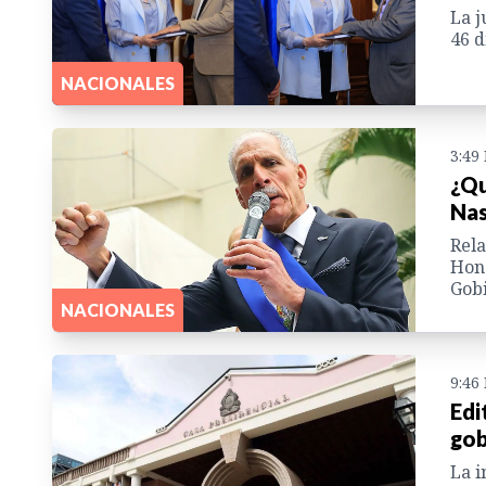
La j
46 d
NACIONALES
3:49
¿Qu
Nas
Rela
Hond
Gobi
NACIONALES
9:46
Edi
gob
La i