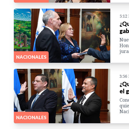
5:12
¿Qu
gab
Nuev
Hond
jura
NACIONALES
3:56
¿Qu
el 
Cono
quie
Naci
NACIONALES