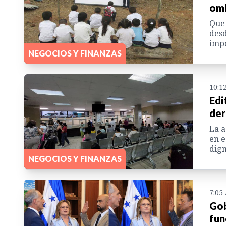
om
Que
desd
impe
NEGOCIOS Y FINANZAS
10:1
Edi
der
La a
en e
dign
NEGOCIOS Y FINANZAS
7:05
Gob
fun