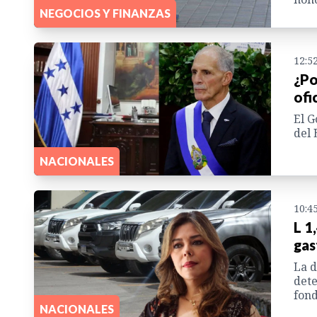
NEGOCIOS Y FINANZAS
12:5
¿Po
ofi
El G
del 
NACIONALES
10:4
L 1
gas
La d
dete
fond
NACIONALES