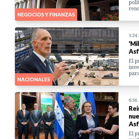
polí
rend
NEGOCIOS Y FINANZAS
1:24
'Mi
Asf
El p
inve
para
NACIONALES
6:56
Rei
nue
Asf
El p