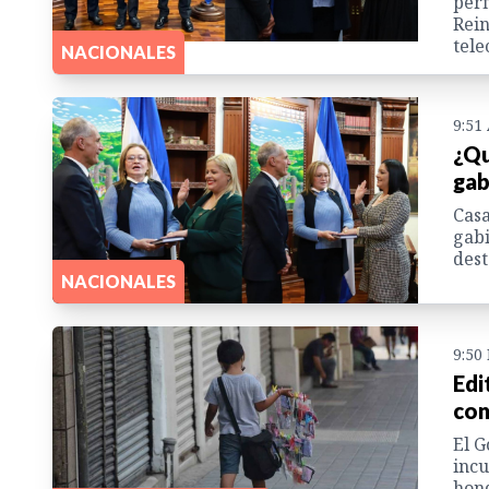
perf
Rein
tele
NACIONALES
9:51
¿Qu
gab
Casa
gabi
dest
NACIONALES
9:50
Edi
con
El G
incu
hond