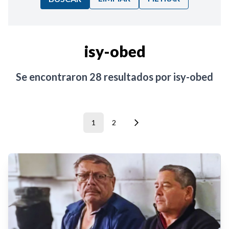
Ordenar por:
isy-obed
Noticias
Se encontraron
28
resultados por
isy-obed
1
2