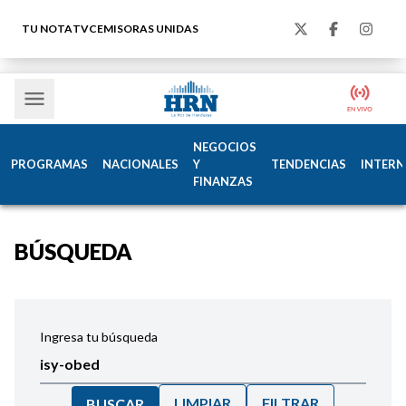
TU NOTA
TVC
EMISORAS UNIDAS
NEGOCIOS
PROGRAMAS
NACIONALES
Y
TENDENCIAS
INTERN
FINANZAS
BÚSQUEDA
Ingresa tu búsqueda
LIMPIAR
FILTRAR
BUSCAR