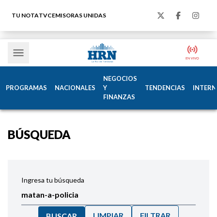
TU NOTA
TVC
EMISORAS UNIDAS
NEGOCIOS
PROGRAMAS
NACIONALES
Y
TENDENCIAS
INTERN
FINANZAS
BÚSQUEDA
Ingresa tu búsqueda
LIMPIAR
FILTRAR
BUSCAR