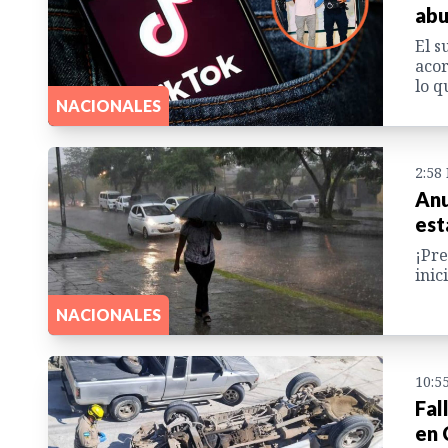
abu
El s
acor
lo q
NACIONALES
2:58
Anu
est
¡Pre
inic
NACIONALES
10:5
Fal
en 