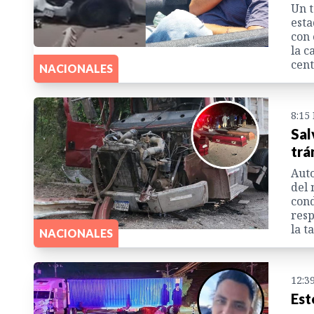
Un t
esta
con 
la c
cent
NACIONALES
8:15
Sal
trá
Auto
del 
cond
resp
la t
NACIONALES
12:3
Est