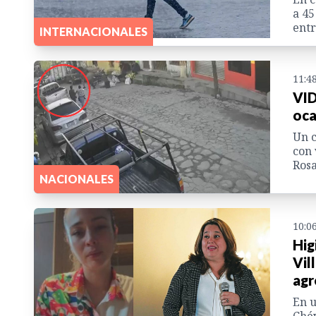
a 45
entr
INTERNACIONALES
11:4
VID
oca
Un c
con 
Rosa
NACIONALES
10:0
Hig
Vil
agr
En u