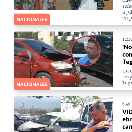
Chév
seña
a Ju
en p
NACIONALES
11:1
'No
con
Teg
Un c
resp
Tegu
NACIONALES
6:46
VID
ebr
car