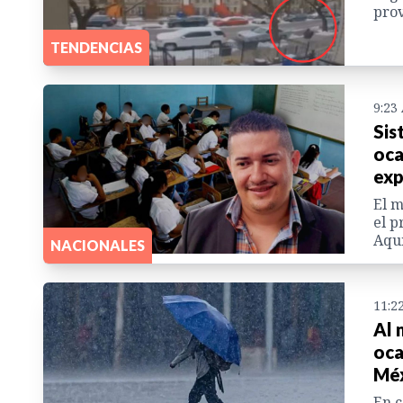
prov
TENDENCIAS
9:23
Sis
oca
exp
El m
el p
Aquí
NACIONALES
11:2
Al 
oca
Mé
En c