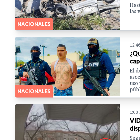
Hast
las 
NACIONALES
12:4
¿Qu
cap
El d
asoc
uso 
públ
NACIONALES
1:00
VID
dis
Segu