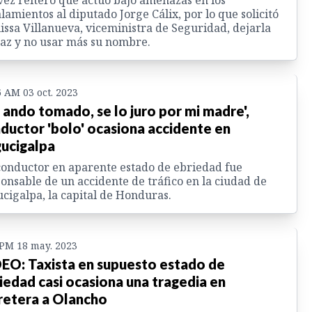
ez reiteró que actuó bajo amenazas en los
lamientos al diputado Jorge Cálix, por lo que solicitó
lissa Villanueva, viceministra de Seguridad, dejarla
az y no usar más su nombre.
6 AM 03 oct. 2023
 ando tomado, se lo juro por mi madre',
ductor 'bolo' ocasiona accidente en
ucigalpa
onductor en aparente estado de ebriedad fue
onsable de un accidente de tráfico en la ciudad de
cigalpa, la capital de Honduras.
 PM 18 may. 2023
EO: Taxista en supuesto estado de
iedad casi ocasiona una tragedia en
retera a Olancho