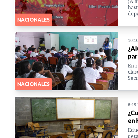
¡A h
hast
depa
NACIONALES
10:1
¿Al
par
En r
clas
Secr
NACIONALES
6:48
¿Cu
en 
Educ
desa