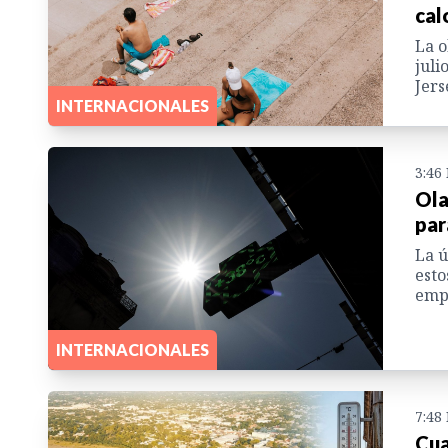
cal
La o
juli
Jers
INTERNACIONALES
3:46
Ola
par
La ú
esto
empu
INTERNACIONALES
7:48
Cua