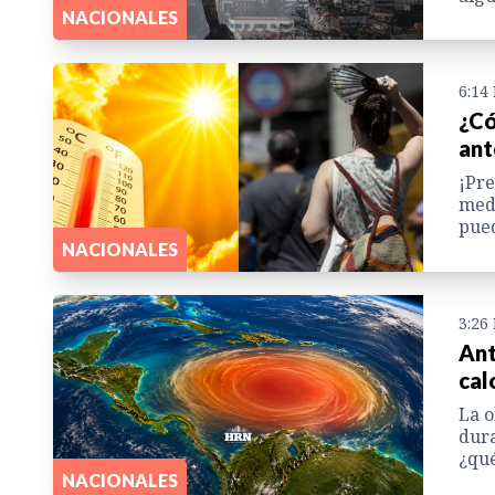
NACIONALES
6:14
¿Có
ant
¡Pre
medi
pued
NACIONALES
3:26
Ant
cal
La o
dura
¿qué
NACIONALES