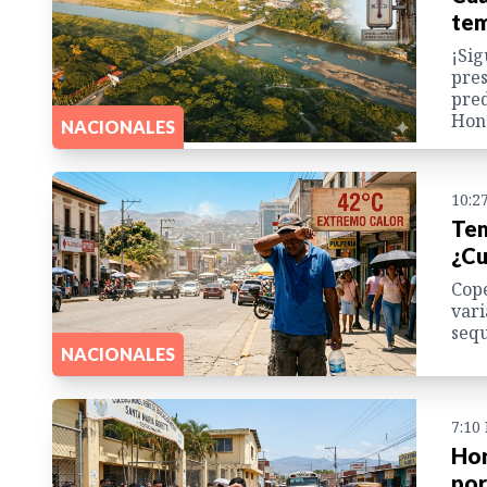
tem
¡Sig
pres
pred
Hon
NACIONALES
10:2
Tem
¿Cu
Cope
vari
sequ
NACIONALES
7:10
Hor
por