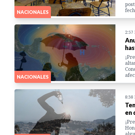
post
fech
NACIONALES
2:57
Anu
has
¡Pre
alta
Cono
afec
NACIONALES
8:38
Tem
en 
¡Pre
Hond
algu