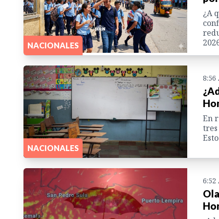
¿A q
conf
redu
2026
NACIONALES
8:56
¿Ad
Hon
En r
tres
Esto
NACIONALES
6:52
Ola
Hon