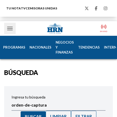
TU NOTA
TVC
EMISORAS UNIDAS
NEGOCIOS
PROGRAMAS
NACIONALES
Y
TENDENCIAS
INTERN
FINANZAS
BÚSQUEDA
Ingresa tu búsqueda
LIMPIAR
FILTRAR
BUSCAR