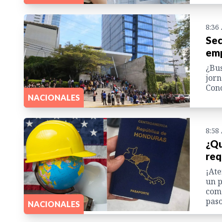
8:36
Sec
emp
¿Bus
jorn
Cono
NACIONALES
8:58
¿Qu
req
¡Ate
un p
como
paso
NACIONALES