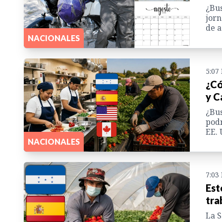
¿Bus
jorn
de a
NACIONALES
5:07
¿Có
y C
¿Bus
podr
EE. 
NACIONALES
7:03
Est
tra
La S