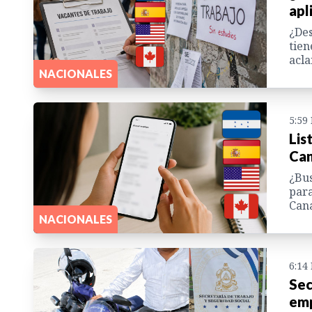
apl
¿Des
tien
acla
NACIONALES
5:59
Lis
Can
¿Bus
para
Cana
NACIONALES
6:14
Sec
emp