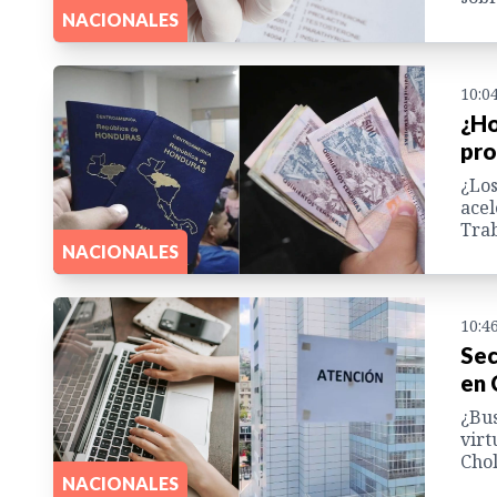
NACIONALES
10:0
¿Ho
pro
¿Los
acel
Trab
NACIONALES
10:4
Sec
en 
¿Bus
virt
Chol
NACIONALES