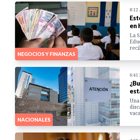
8:12
Est
en 
La S
Educ
reci
NEGOCIOS Y FINANZAS
6:41
¿Bu
est
Una 
disc
vaca
NACIONALES