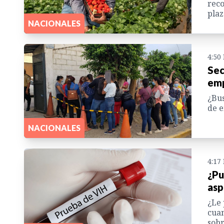
reco
plaz
NACIONALES
4:50
Sec
emp
¿Bus
de e
NACIONALES
4:17
¿Pu
asp
¿Le 
cuan
sobr