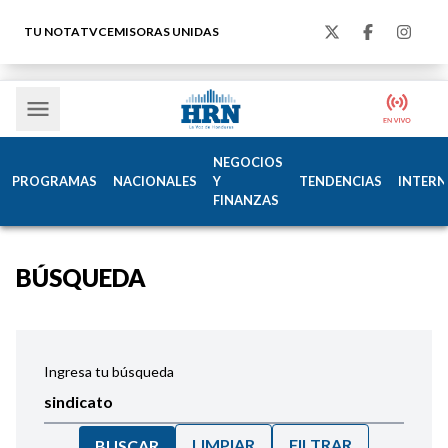
TU NOTA
TVC
EMISORAS UNIDAS
NEGOCIOS
PROGRAMAS
NACIONALES
Y
TENDENCIAS
INTERN
FINANZAS
BÚSQUEDA
Ingresa tu búsqueda
LIMPIAR
FILTRAR
BUSCAR