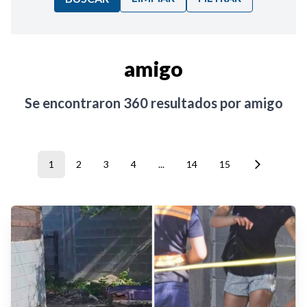
Ordenar por:
amigo
Noticias
Se encontraron
360
resultados por
amigo
1
2
3
4
...
14
15