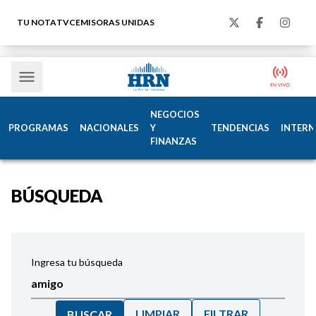
TU NOTA
TVC
EMISORAS UNIDAS
NEGOCIOS
PROGRAMAS
NACIONALES
Y
TENDENCIAS
INTERN
FINANZAS
BÚSQUEDA
Ingresa tu búsqueda
LIMPIAR
FILTRAR
BUSCAR