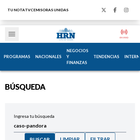
TU NOTA
TVC
EMISORAS UNIDAS
NEGOCIOS
PROGRAMAS
NACIONALES
Y
TENDENCIAS
INTERN
FINANZAS
BÚSQUEDA
Ingresa tu búsqueda
LIMPIAR
FILTRAR
BUSCAR