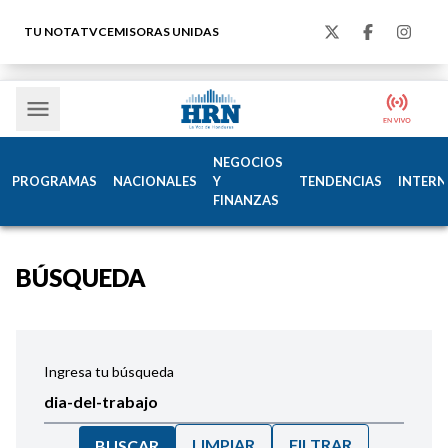
TU NOTA
TVC
EMISORAS UNIDAS
NEGOCIOS
PROGRAMAS
NACIONALES
Y
TENDENCIAS
INTERN
FINANZAS
BÚSQUEDA
Ingresa tu búsqueda
LIMPIAR
FILTRAR
BUSCAR