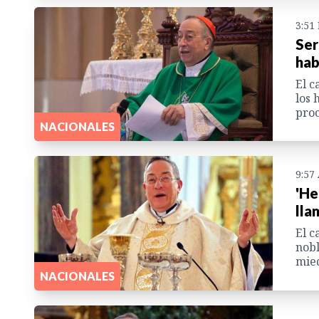
3:51
Ser
hab
El c
los 
proc
NACIONALES
9:57
'He
lla
El c
nobl
mied
NACIONALES