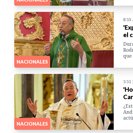
8:53
'Ex
el 
Dura
Rodr
que 
NACIONALES
5:51
'Ho
Car
¿Est
Andr
actú
NACIONALES