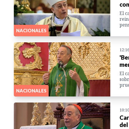
con
El c
rein
pens
NACIONALES
12:1
'Be
men
El c
sobr
prue
NACIONALES
10:1
Car
del