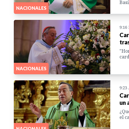
Basí
NACIONALES
9:16
Car
tra
"Hon
card
NACIONALES
9:23
Car
un 
¿Qué
el c
NACIONALES