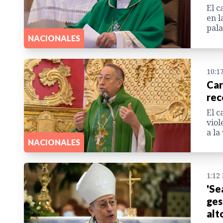
El c
en l
pala
NACIONALES
10:1
Car
rec
El c
viol
a la
NACIONALES
1:12
'Se
ges
alt