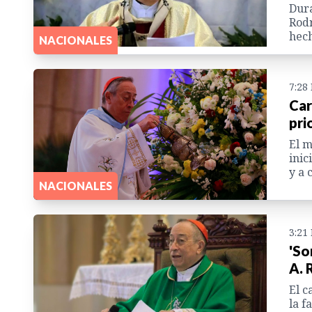
Dura
Rodr
hech
NACIONALES
7:28
Car
pri
El m
inic
y a 
NACIONALES
3:21
'So
A. 
El c
la f