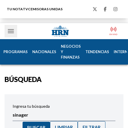
TU NOTA
TVC
EMISORAS UNIDAS
NEGOCIOS
PROGRAMAS
NACIONALES
Y
TENDENCIAS
INTERN
FINANZAS
BÚSQUEDA
Ingresa tu búsqueda
LIMPIAR
FILTRAR
BUSCAR