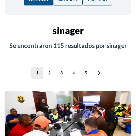
Ordenar por:
sinager
Noticias
Se encontraron
115
resultados por
sinager
1
2
3
4
5