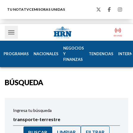
TU NOTA
TVC
EMISORAS UNIDAS
NEGOCIOS
PROGRAMAS
NACIONALES
Y
TENDENCIAS
INTERN
FINANZAS
BÚSQUEDA
Ingresa tu búsqueda
LIMPIAR
FILTRAR
BUSCAR