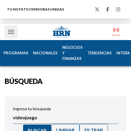
TU NOTA
TVC
EMISORAS UNIDAS
NEGOCIOS
PROGRAMAS
NACIONALES
Y
TENDENCIAS
INTERN
FINANZAS
BÚSQUEDA
Ingresa tu búsqueda
LIMPIAR
FILTRAR
BUSCAR