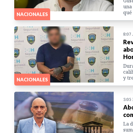
Gust
una 
qué 
NACIONALES
8:07
Rev
abo
Ho
Dura
cali
y tr
NACIONALES
5:05
Abo
con
La d
suma