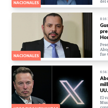
del 
NACIONALES
8:16
Gus
pre
Ho
Pese
Abog
fue 
NACIONALES
6:54
Abo
mil
UU.
El v
Musk
copr