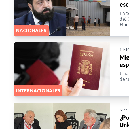
esc
La p
del 
Hon
NACIONALES
11:4
Mig
esp
Una 
de u
INTERNACIONALES
3:27
¿Po
Uni