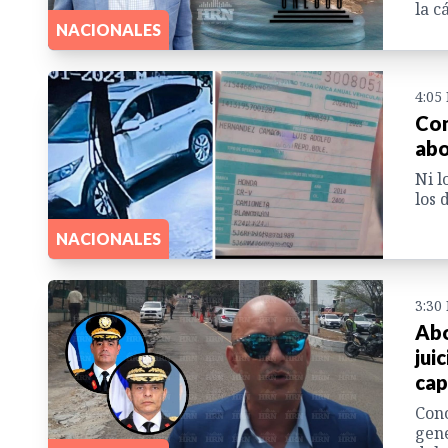
la c
NACIONALES
4:05
Con
abo
Ni l
los 
NACIONALES
3:30
Abo
jui
cap
Cono
gene