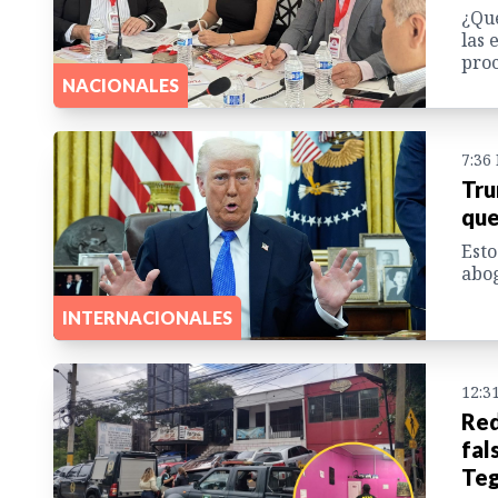
¿Qué
las 
proc
NACIONALES
7:36
Tru
que
Esto
abog
INTERNACIONALES
12:3
Red
fal
Teg