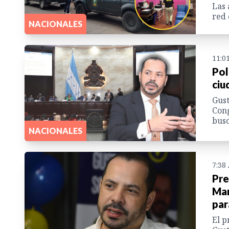
Las 
red 
NACIONALES
11:0
Pol
ciu
Gust
Cong
busc
NACIONALES
7:38
Pre
Mar
par
El p