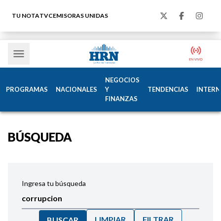
TU NOTA
TVC
EMISORAS UNIDAS
NEGOCIOS
PROGRAMAS
NACIONALES
Y
TENDENCIAS
INTERN
FINANZAS
BÚSQUEDA
Ingresa tu búsqueda
LIMPIAR
FILTRAR
BUSCAR