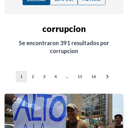
Ordenar por:
corrupcion
Noticias
Se encontraron
391
resultados por
corrupcion
1
2
3
4
...
15
16