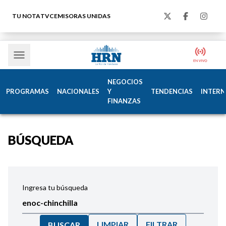
TU NOTA
TVC
EMISORAS UNIDAS
NEGOCIOS
PROGRAMAS
NACIONALES
Y
TENDENCIAS
INTERN
FINANZAS
BÚSQUEDA
Ingresa tu búsqueda
LIMPIAR
FILTRAR
BUSCAR